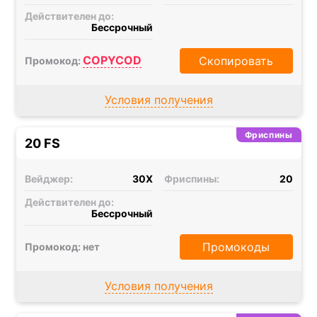
Действителен до:
Бессрочный
COPYCOD
Скопировать
Промокод:
Условия получения
Фриспины
20 FS
Вейджер:
30X
Фриспины:
20
Действителен до:
Бессрочный
Промокоды
Промокод: нет
Условия получения