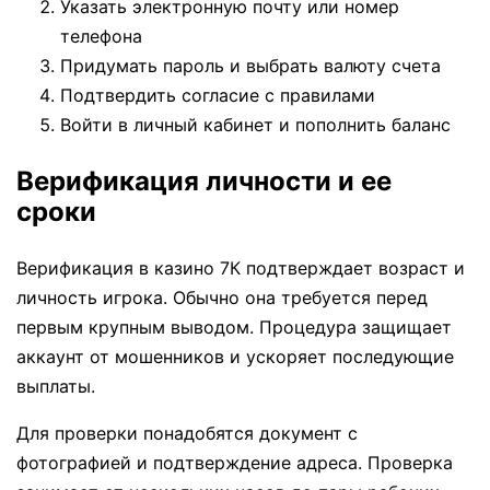
Указать электронную почту или номер
телефона
Придумать пароль и выбрать валюту счета
Подтвердить согласие с правилами
Войти в личный кабинет и пополнить баланс
Верификация личности и ее
сроки
Верификация в казино 7К подтверждает возраст и
личность игрока. Обычно она требуется перед
первым крупным выводом. Процедура защищает
аккаунт от мошенников и ускоряет последующие
выплаты.
Для проверки понадобятся документ с
фотографией и подтверждение адреса. Проверка