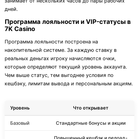
занимает от нескольких часов до пары рабочих
дней.
Программа лояльности и VIP-статусы в
7K Casino
Программа лояльности построена на
накопительной системе. За каждую ставку в
реальных деньгах игроку начисляются очки,
которые определяют текущий уровень аккаунта.
Чем выше статус, тем выгоднее условия по
кешбэку, лимитам вывода и персональным акциям.
Уровень
Что открывает
Базовый
Стандартные бонусы и акции
Повышенный кешбэк и релоад-