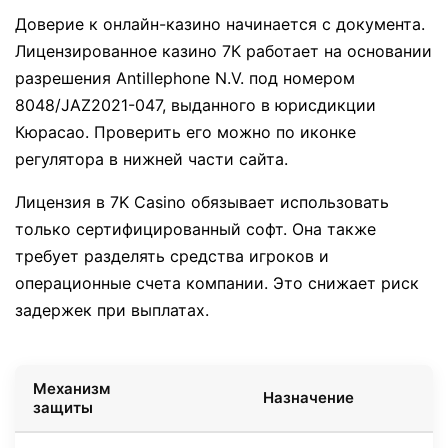
Доверие к онлайн-казино начинается с документа.
Лицензированное казино 7К работает на основании
разрешения Antillephone N.V. под номером
8048/JAZ2021-047, выданного в юрисдикции
Кюрасао. Проверить его можно по иконке
регулятора в нижней части сайта.
Лицензия в 7K Casino обязывает использовать
только сертифицированный софт. Она также
требует разделять средства игроков и
операционные счета компании. Это снижает риск
задержек при выплатах.
Механизм
Назначение
защиты