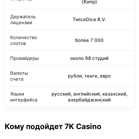
(Кипр)
Держатель
TwiceDice B.V.
лицензии
Количество
более 7 000
слотов
Провайдеры
около 98 студий
Валюты
рубли, тенге, евро
счета
Языки
русский, английский, казахский,
интерфейса
азербайджанский
Кому подойдет 7K Casino