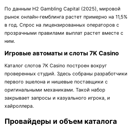
По данным H2 Gambling Capital (2025), мировой
рынок онлайн-гемблинга растет примерно на 11,5%
в год. Спрос на лицензированных операторов с
прозрачными правилами выплат растет вместе с
ним.
Игровые автоматы и слоты 7K Casino
Каталог слотов 7K Casino построен вокруг
проверенных студий. Здесь собраны разработчики
первого эшелона и нишевые поставщики с
оригинальными механиками. Такой набор
закрывает запросы и казуального игрока, и
хайроллера.
Провайдеры и объем каталога