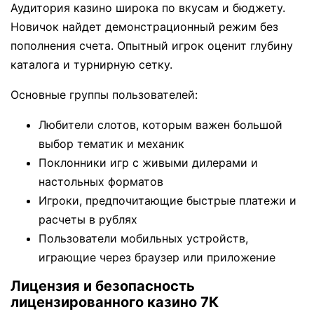
Аудитория казино широка по вкусам и бюджету.
Новичок найдет демонстрационный режим без
пополнения счета. Опытный игрок оценит глубину
каталога и турнирную сетку.
Основные группы пользователей:
Любители слотов, которым важен большой
выбор тематик и механик
Поклонники игр с живыми дилерами и
настольных форматов
Игроки, предпочитающие быстрые платежи и
расчеты в рублях
Пользователи мобильных устройств,
играющие через браузер или приложение
Лицензия и безопасность
лицензированного казино 7К