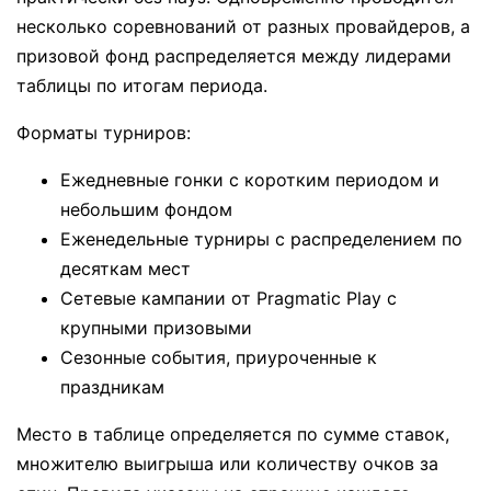
несколько соревнований от разных провайдеров, а
призовой фонд распределяется между лидерами
таблицы по итогам периода.
Форматы турниров:
Ежедневные гонки с коротким периодом и
небольшим фондом
Еженедельные турниры с распределением по
десяткам мест
Сетевые кампании от Pragmatic Play с
крупными призовыми
Сезонные события, приуроченные к
праздникам
Место в таблице определяется по сумме ставок,
множителю выигрыша или количеству очков за