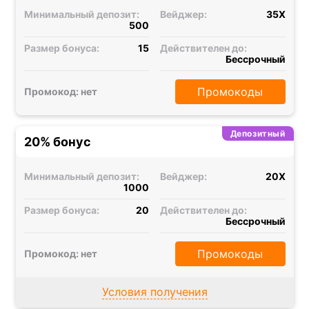
Минимальный депозит:
Вейджер:
35X
500
Размер бонуса:
15
Действителен до:
Бессрочный
Промокоды
Промокод: нет
Депозитный
20% бонус
Минимальный депозит:
Вейджер:
20X
1000
Размер бонуса:
20
Действителен до:
Бессрочный
Промокоды
Промокод: нет
Условия получения