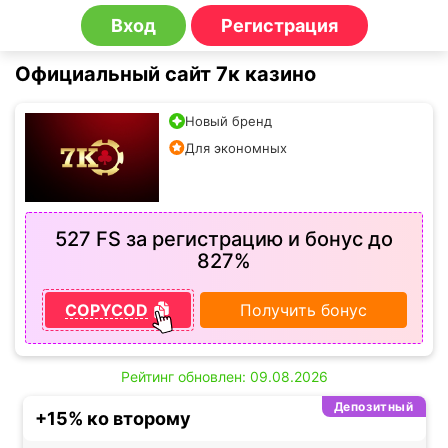
Вход
Регистрация
Официальный сайт 7к казино
Новый бренд
Для экономных
527 FS за регистрацию и бонус до
827%
COPYCOD
Получить бонус
Рейтинг обновлен: 09.08.2026
Депозитный
+15% ко второму