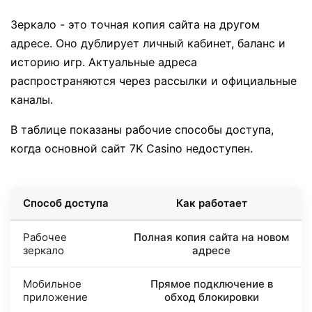
Зеркало - это точная копия сайта на другом
адресе. Оно дублирует личный кабинет, баланс и
историю игр. Актуальные адреса
распространяются через рассылки и официальные
каналы.
В таблице показаны рабочие способы доступа,
когда основной сайт 7K Casino недоступен.
Способ доступа
Как работает
Рабочее
Полная копия сайта на новом
зеркало
адресе
Мобильное
Прямое подключение в
приложение
обход блокировки